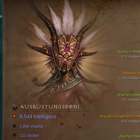
Arachyrs Mant
474 Intellige
Aquilaküra
1,282 Intellige
Arachyrs Klau
735 Intellige
AUSRÜSTUNGSBONI
8,544 Intelligenz
Ring des königlichen Prun
604 Intellige
5,846 Vitalität
(11) Sockel
Arachyrs Bei