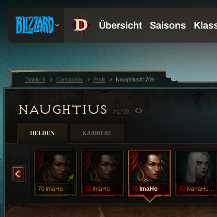
Diablo III
Community
Profil
Naughtius#1709
NAUGHTIUS
#1709
HELDEN
KARRIERE
IedaDeBusy
70
ImaHo
70
ImaHo
70
ImaHo
70
IvanaHumpalo