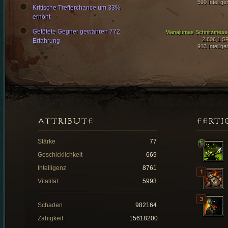
590 Intellige
Kritische Trefferchance um 33%
erhöht
Getötete Gegner gewähren 772
Manajumas Schnitzmess
2.606,1 S
Erfahrung
913 Intellige
ATTRIBUTE
FERTI
Stärke
77
Geschicklichkeit
669
Intelligenz
8761
Vitalität
5993
Schaden
982164
Zähigkeit
15618200