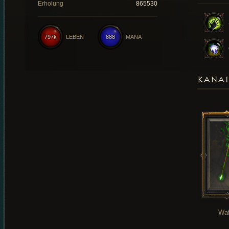
Erholung
865530
797k
LEBEN
888
MANA
KANAI
Waf