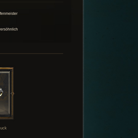
fenmeister
ersöhnlich
uck