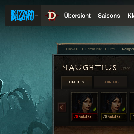
Diablo III
Community
Profil
Naughti
NAUGHTIUS
#1709
HELDEN
KARRIERE
70
AidaDeBusy
70
AidaDeBusy
7