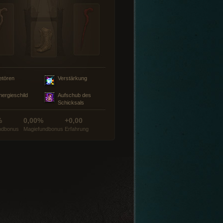
etören
Verstärkung
nergieschild
Aufschub des
Schicksals
%
0,00%
+0,00
ndbonus
Magiefundbonus
Erfahrung