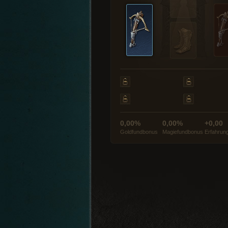
0,00%
0,00%
+0,00
Goldfundbonus
Magiefundbonus
Erfahrun