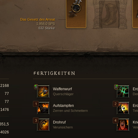
Das Gesetz des Arreat
1.956,0 SPS
632 Stärke
FERTIGKEITEN
2168
Waffenwurf
Er
77
Querschläger
Der
77
Aufstampfen
Er
1476
Zerren und Schmettern
Tek
Drohruf
Kri
351,5
Verunsichern
Ve
54026