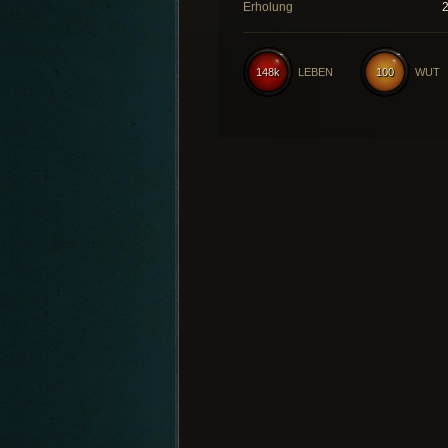
Erholung
148k
LEBEN
100
WUT