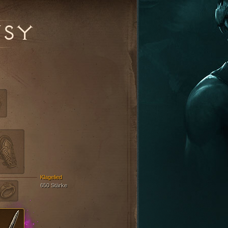
USY
Klagelied
650 Stärke