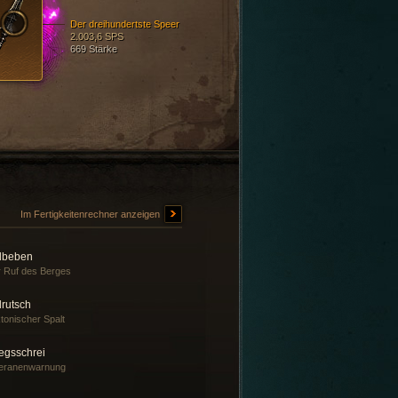
Der dreihundertste Speer
2.003,6 SPS
669 Stärke
Im Fertigkeitenrechner anzeigen
dbeben
 Ruf des Berges
drutsch
tonischer Spalt
egsschrei
teranenwarnung