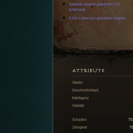
Getötete Gegner gewähren 142
Erfahrung
6,555 Leben pro getötetem Gegner
ATTRIBUTE
Stärke
Geschicklichkeit
Intelligenz
Vitalität
Schaden
75
Zähigkeit
7