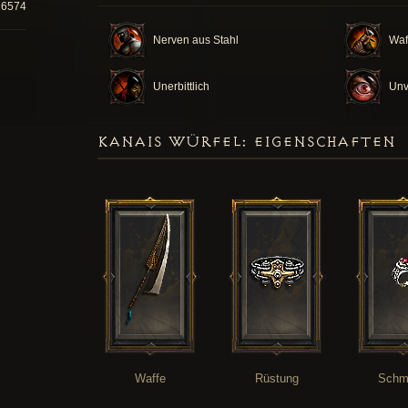
26574
Nerven aus Stahl
Waf
Unerbittlich
Unv
KANAIS WÜRFEL: EIGENSCHAFTEN
Waffe
Rüstung
Schm