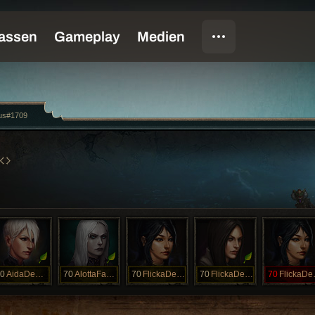
us#1709
0
AidaDeBusy
70
AlottaFagina
70
FlickaDeBean
70
FlickaDeBean
70
Fli