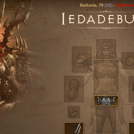
70
(162)
Barbarin,
-
Hardcore
I
EDADEB