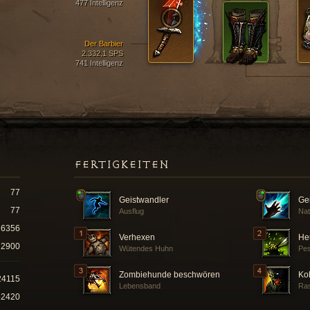
477 Intelligenz
Der Barbier
2.332,1 SPS
741 Intelligenz
FERTIGKEITEN
77
Geistwandler
Gei
77
Ausflug
Nat
6356
Verhexen
He
2900
Wütendes Huhn
Pes
Zombiehunde beschwören
Ko
24115
Lebensband
Ras
52420