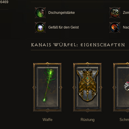
56469
Dschungelstärke
Zom
Gefäß für den Geist
Nac
KANAIS WÜRFEL: EIGENSCHAFTEN
Waffe
Rüstung
Schm