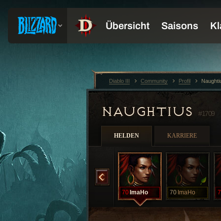
Diablo III
Community
Profil
Naughti
NAUGHTIUS
#1709
HELDEN
KARRIERE
FlickaDeBean
70
IedaDeBusy
70
IedaDeBusy
70
ImaHo
70
ImaHo
7