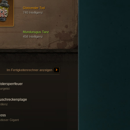
Glotzender Tod
740 Intelligenz
Mundunugus Tanz
458 Intelligenz
Im Fertigkeitenrechner anzeigen
stersperrfeuer
urgeist
uschreckenplage
tilenz
loss
tloser Gigant