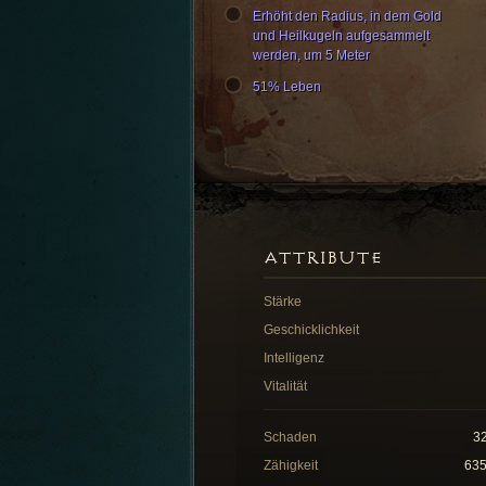
Erhöht den Radius, in dem Gold
und Heilkugeln aufgesammelt
werden, um 5 Meter
51% Leben
ATTRIBUTE
Stärke
Geschicklichkeit
Intelligenz
Vitalität
Schaden
3
Zähigkeit
63