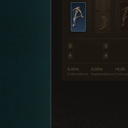
0,00%
0,00%
+0,00
Goldfundbonus
Magiefundbonus
Erfahrun