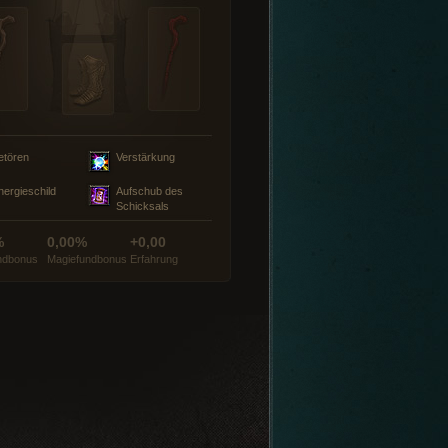
etören
Verstärkung
nergieschild
Aufschub des
Schicksals
%
0,00%
+0,00
ndbonus
Magiefundbonus
Erfahrung