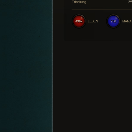
Erholung
3
496k
LEBEN
750
MANA