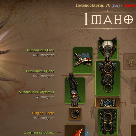
70
(162)
Hexendoktorin,
-
Hardc
I
MAHO
Mundunugus Erbe
648 Intelligenz
Mundunugus Robe
553 Intelligenz
Mundunugus Rhythmus
737 Intelligenz
Ring der Leere
483 Intelligenz
Zunimassas Schurz