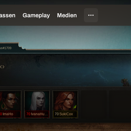
us#1709
0
ImaHo
70
IvanaHumpalo
70
SukiCox