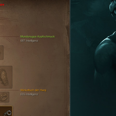
ore
Mundunugus Kopfschmuck
687 Intelligenz
Wickeltuch der Hwoj
615 Intelligenz