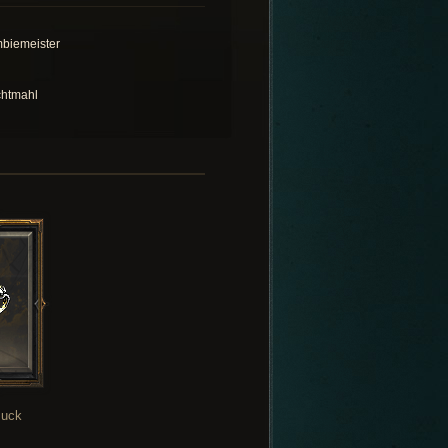
biemeister
htmahl
uck