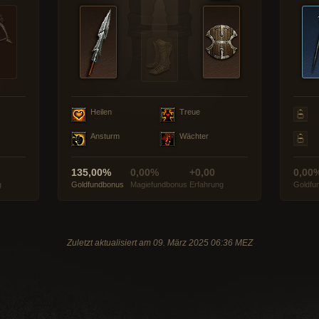
Heilen
Treue
Ansturm
Wächter
135,00%
0,00%
+0,00
0,00
g
Goldfundbonus
Magiefundbonus
Erfahrung
Goldfu
Zuletzt aktualisiert am 09. März 2025 06:36 MEZ