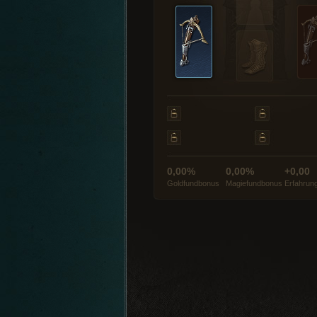
0,00%
0,00%
+0,00
Goldfundbonus
Magiefundbonus
Erfahrun