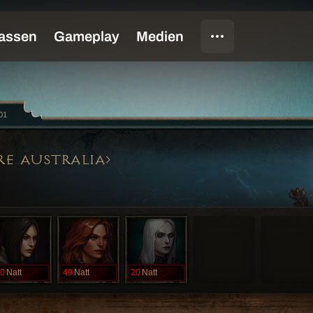
01
RE AUSTRALIA
0
Natt
49
Natt
20
Natt