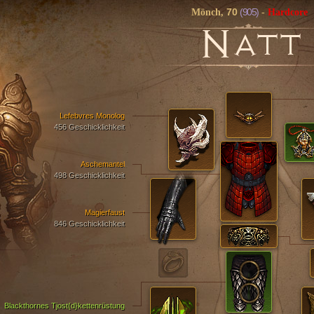
70
(905)
Mönch,
-
Hardcore
N
ATT
Lefebvres Monolog
456 Geschicklichkeit
Aschemantel
498 Geschicklichkeit
Magierfaust
846 Geschicklichkeit
Blackthornes Tjost{d}kettenrüstung