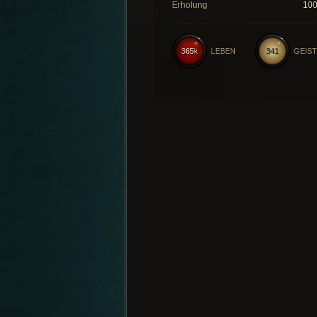
Erholung
10
365k
LEBEN
341
GEIST