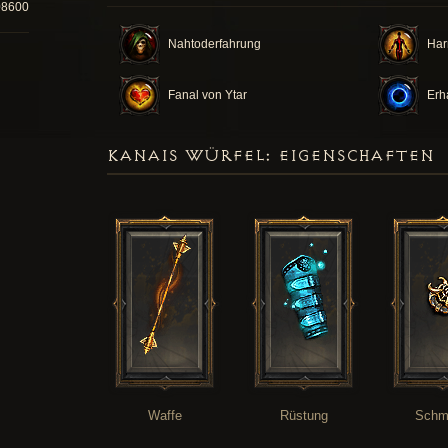
08600
Nahtoderfahrung
Har
Fanal von Ytar
Erh
KANAIS WÜRFEL: EIGENSCHAFTEN
Waffe
Rüstung
Schm