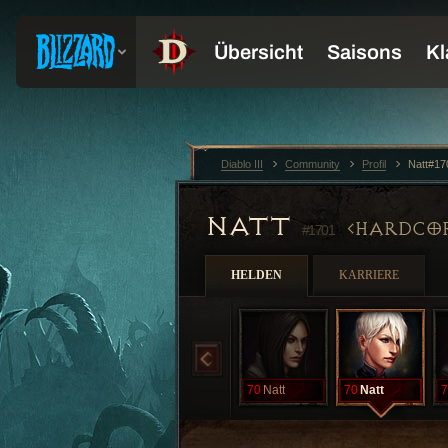
Diablo III
Community
Profil
Natt#17
NATT
HARDCO
#1701
HELDEN
KARRIERE
70
Natt
70
Natt
7