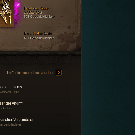
Kyoshiros Klinge
2.085,3 SPS
695 Geschicklichkeit
Die gröbsten Stiefel
417 Geschicklichkeit
Im Fertigkeitenrechner anzeigen
ge des Lichts
losives Licht
sender Angriff
cksilber
stischer Verbündeter
erverbündeter