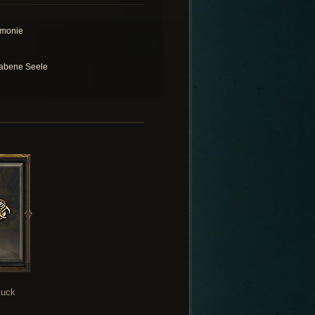
monie
abene Seele
uck