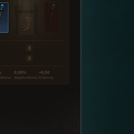
%
0,00%
+0,00
ndbonus
Magiefundbonus
Erfahrung