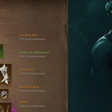
Tzo Krins Blick
670 Geschicklichkeit
Schwur des Abenteurers
836 Geschicklichkeit
Pintos Stolz
430 Geschicklichkeit
Kyoshiros Seele
485 Geschicklichkeit
Einheit
448 Geschicklichkeit