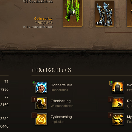
481 Geschicklichkeit
Geiferschlag
2.757,0 SPS
911 Geschicklichkeit
FERTIGKEITEN
77
Donnerfäuste
Wo
7390
Donnerknall
Exp
77
Offenbarung
Ra
3169
Wüstenschleier
Que
Zyklonschlag
My
52259
Implosion
Feu
80440