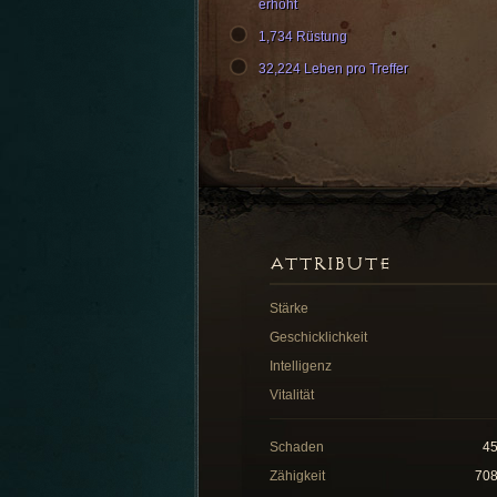
erhöht
1,734 Rüstung
32,224 Leben pro Treffer
ATTRIBUTE
Stärke
Geschicklichkeit
Intelligenz
Vitalität
Schaden
4
Zähigkeit
70