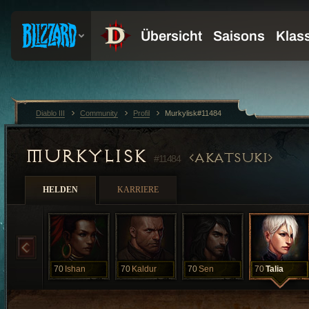
Diablo III
Community
Profil
Murkylisk#11484
MURKYLISK
AKATSUKI
#11484
HELDEN
KARRIERE
70
Ishan
70
Kaldur
70
Sen
70
Talia