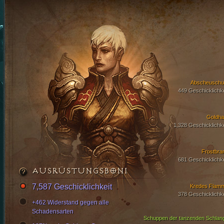
Abscheuschu
449 Geschicklichke
Goldha
1,328 Geschicklichke
Frostbra
681 Geschicklichke
AUSRÜSTUNGSBONI
7,587 Geschicklichkeit
Kredes Flam
378 Geschicklichke
+462 Widerstand gegen alle
Schadensarten
Schuppen der tanzenden Schlan