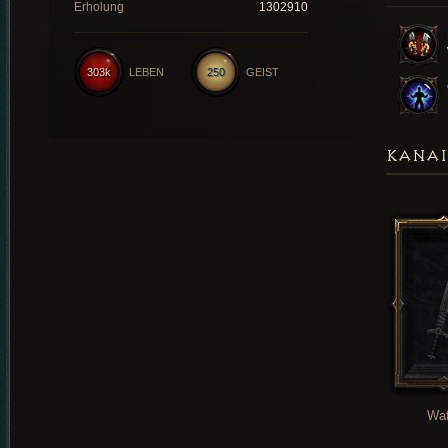
Erholung
1302910
303k
LEBEN
250
GEIST
KANAI
Waf