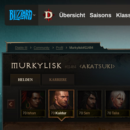
Diablo III
Community
Profil
Murkylisk#11484
MURKYLISK
AKATSUKI
#11484
HELDEN
KARRIERE
70
Ishan
70
Kaldur
70
Sen
70
Talia