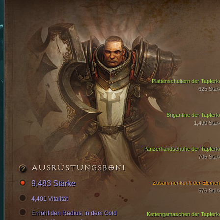
Plattenschultern der Tapferke
625 Stär
Brigantine der Tapferke
1,490 Stär
Panzerhandschuhe der Tapferke
706 Stär
AUSRÜSTUNGSBONI
9,483 Stärke
Zusammenkunft der Elemen
576 Stär
4,401 Vitalität
Erhöht den Radius, in dem Gold
Kettengamaschen der Tapferke