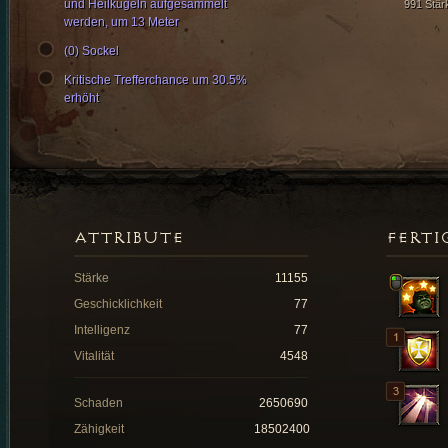
und Heilkugeln aufgesammelt
991 Stär
werden, um 13 Meter
(0) Sockel
Kritische Trefferchance um 30.5%
erhöht
ATTRIBUTE
FERTI
Stärke
11155
Geschicklichkeit
77
Intelligenz
77
Vitalität
4548
Schaden
2650690
Zähigkeit
18502400