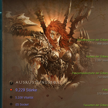
Schulterpanzer der Ödlan
498 Stär
Kürass der Ödlan
1,317 Stär
Panzerhandschuhe der Ödlan
710 Stär
AUSRÜSTUNGSBONI
9,229 Stärke
Fok
570 Stär
5,108 Vitalität
(0) Sockel
Tassetten der Ödlan