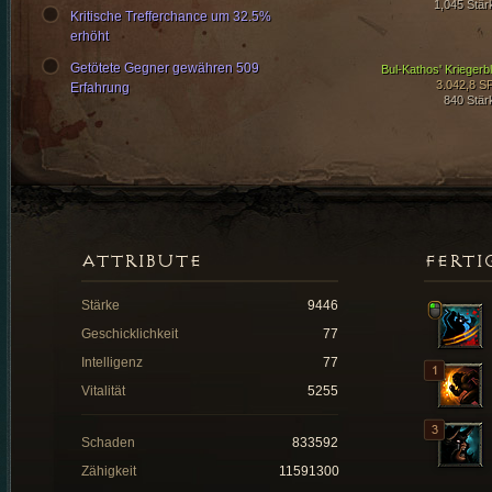
1,045 Stär
Kritische Trefferchance um 32.5%
erhöht
Getötete Gegner gewähren 509
Bul-Kathos' Kriegerbl
3.042,8 S
Erfahrung
840 Stär
ATTRIBUTE
FERTI
Stärke
9446
Geschicklichkeit
77
Intelligenz
77
Vitalität
5255
Schaden
833592
Zähigkeit
11591300