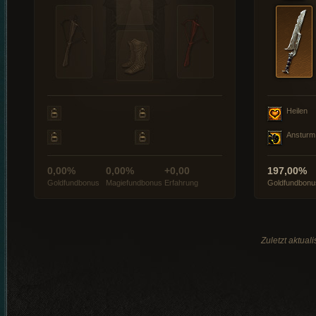
Heilen
Ansturm
0,00%
0,00%
+0,00
197,00%
Goldfundbonus
Magiefundbonus
Erfahrung
Goldfundbonu
Zuletzt aktual