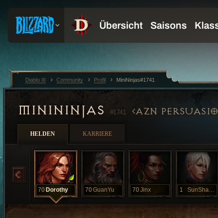
Diablo III
Community
Profil
MiniNinjas#1741
MINININJAS
AZN PERSUASI
#1741
HELDEN
KARRIERE
70
Dorothy
70
GuanYu
70
Jinx
1
SunShangXing