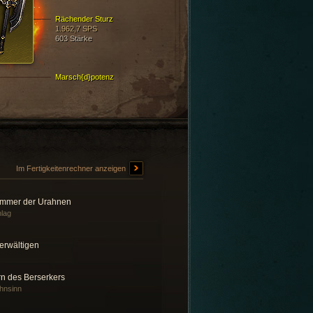
Rächender Sturz
1.962,7 SPS
603 Stärke
Marsch{d}potenz
Im Fertigkeitenrechner anzeigen
mmer der Urahnen
lag
erwältigen
rn des Berserkers
hnsinn