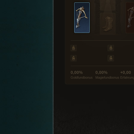
0,00%
0,00%
+0,00
Goldfundbonus
Magiefundbonus
Erfahrun