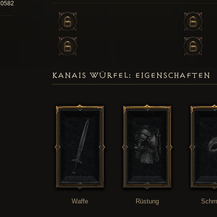
20582
KANAIS WÜRFEL: EIGENSCHAFTEN
Waffe
Rüstung
Schm