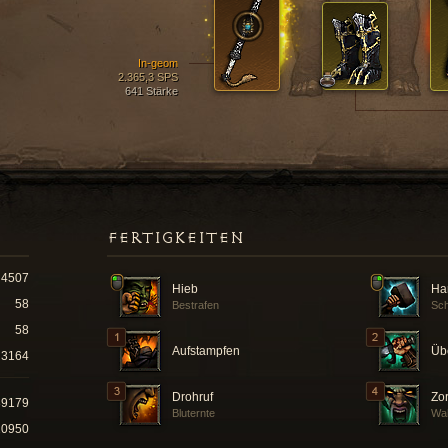
In-geom
2.365,3 SPS
641 Stärke
FERTIGKEITEN
4507
Hieb
Ha
58
Bestrafen
Sch
58
Aufstampfen
Üb
3164
Drohruf
Zo
89179
Bluternte
Wa
20950