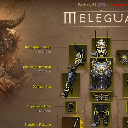
51
(668)
Barbar,
-
Hardcore
M
ELEGU
Kriegs{d}zerstörer
386 Stärke
Bundes{d}immunität
407 Stärke
Dürftiger Halt
Angreifende Lohe
376 Stärke
Sterbliche Rüstung