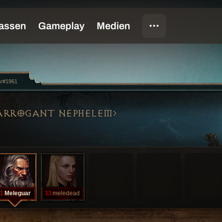
ar#1961
ARROGANT NEPHELEM
1
Meleguar
33
meledead