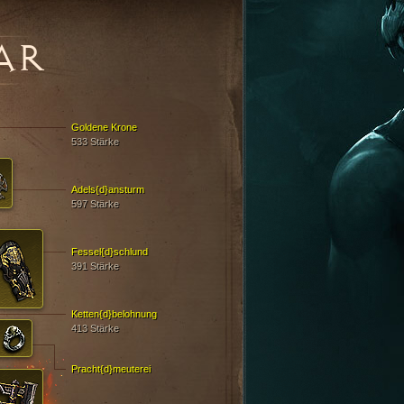
AR
Goldene Krone
533 Stärke
Adels{d}ansturm
597 Stärke
Fessel{d}schlund
391 Stärke
Ketten{d}belohnung
413 Stärke
Pracht{d}meuterei