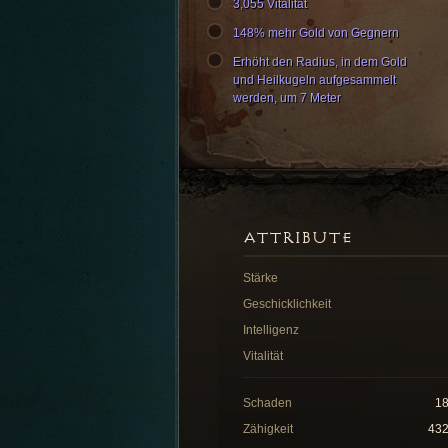
3,055 Vitalität
148% mehr Gold von Gegnern
Erhöht den Radius, in dem Gold
und Heilkugeln aufgesammelt
werden, um 7 Meter
ATTRIBUTE
Stärke
Geschicklichkeit
Intelligenz
Vitalität
Schaden
1
Zähigkeit
43