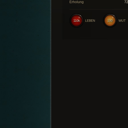
Erholung
7
110k
LEBEN
100
WUT