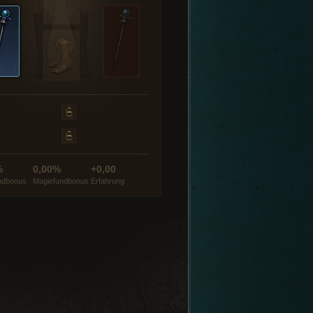
%
0,00%
+0,00
ndbonus
Magiefundbonus
Erfahrung