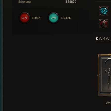
Erholung
855879
517k
LEBEN
240
ESSENZ
KANAI
Waf