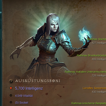
Rathmas Stache
427 Intellige
Rathmas Brustkorbrüstu
493 Intellige
Rathmas makabre Unterarmschien
728 Intellige
AUSRÜSTUNGSBONI
5,700 Intelligenz
Lornelles Sonnenste
430 Intellige
4,549 Vitalität
(5) Sockel
Rathmas knöcherne Beinplatt