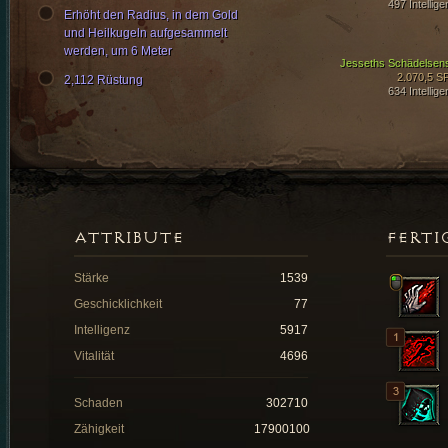
497 Intellige
Erhöht den Radius, in dem Gold
und Heilkugeln aufgesammelt
werden, um 6 Meter
Jesseths Schädelsen
2.070,5 S
2,112 Rüstung
634 Intellige
ATTRIBUTE
FERTI
Stärke
1539
Geschicklichkeit
77
Intelligenz
5917
Vitalität
4696
Schaden
302710
Zähigkeit
17900100