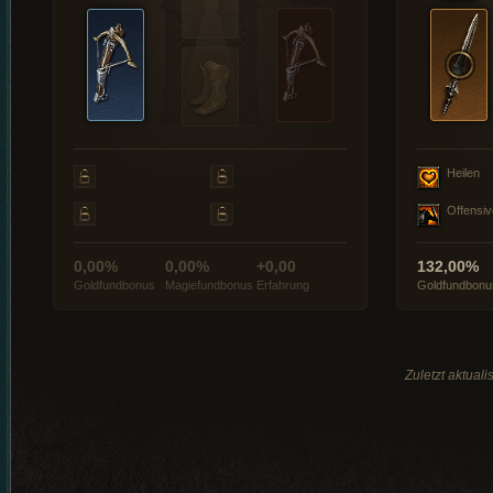
Heilen
Offensiv
0,00%
0,00%
+0,00
132,00%
Goldfundbonus
Magiefundbonus
Erfahrung
Goldfundbonu
Zuletzt aktual