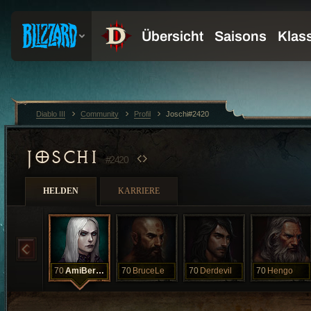
Diablo III
Community
Profil
Joschi#2420
JOSCHI
#2420
HELDEN
KARRIERE
70
AmiBernhard
70
BruceLe
70
Derdevil
70
Hengo