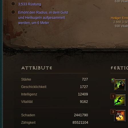
638 Vitali
3,533 Rüstung
Erhöht den Radius, in dem Gold
und Heilkugeln aufgesammelt
Heiliger Ernt
2.888,3 S
werden, um 6 Meter
938 Vitali
ATTRIBUTE
FERTI
Stärke
727
Geschicklichkeit
1727
Intelligenz
12409
Vitalität
9162
Schaden
2441790
Zähigkeit
85521104