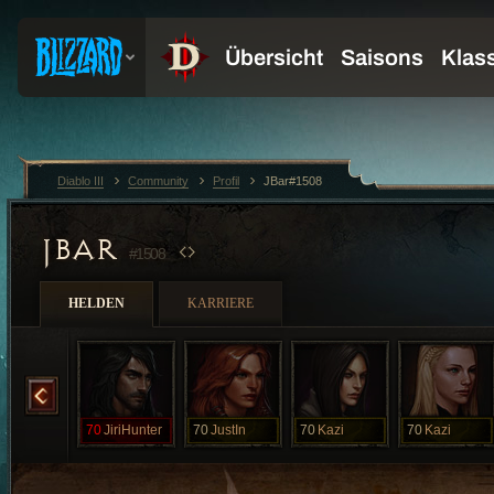
Diablo III
Community
Profil
JBar#1508
JBAR
#1508
HELDEN
KARRIERE
HardyII
70
JiriHunter
70
JustIn
70
Kazi
70
Kazi