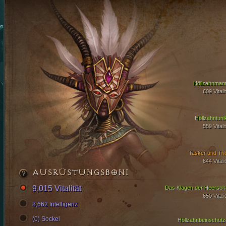
Höllzahnmant
609 Vitali
Höllzahntuni
559 Vitali
Tasker und Th
844 Vitali
AUSRÜSTUNGSBONI
9,015 Vitalität
Das Klagen der Heersch
650 Vitali
8,662 Intelligenz
(0) Sockel
Höllzahnbeinschütz