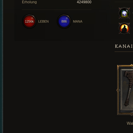
Erholung
4249800
1256k
LEBEN
886
MANA
KANAI
Waf