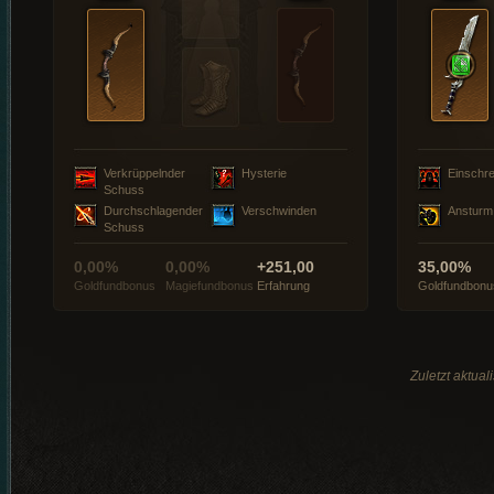
Verkrüppelnder
Hysterie
Einschre
Schuss
Durchschlagender
Verschwinden
Ansturm
Schuss
0,00%
0,00%
+251,00
35,00%
Goldfundbonus
Magiefundbonus
Erfahrung
Goldfundbonu
Zuletzt aktua