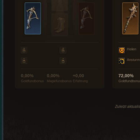
Heilen
Ansturm
0,00%
0,00%
+0,00
72,00%
Goldfundbonus
Magiefundbonus
Erfahrung
Goldfundbonu
Zuletzt aktual