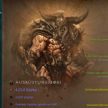
Borns Wappnu
Borns Herz aus Sta
46 Stär
Einfluss des Weis
925 Stär
AUSRÜSTUNGSBONI
4,014 Stärke
Schicksals{d}banke
3,829 Vitalität
Getötete Gegner gewähren 488
Vorposten{d}krawa