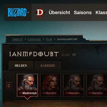
Diablo III
Community
Profil
Ianmfdoubt#1348
IANMFDOUBT
#1348
HELDEN
KARRIERE
70
Madrivnyk
70
Mandrivnyk
70
Mandrivnyk
70
Mandrivnyk