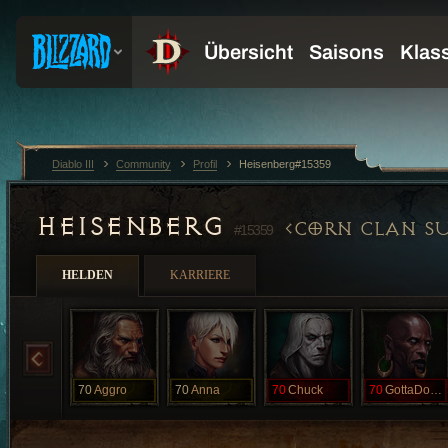
Diablo III
Community
Profil
Heisenberg#15359
HEISENBERG
CORN CLAN S
#15359
HELDEN
KARRIERE
70
Aggro
70
Anna
70
Chuck
70
GottaDoBetta