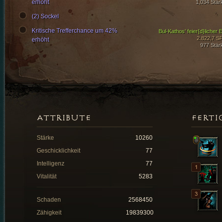
erhöht
1,034 Stär
(2) Sockel
Kritische Trefferchance um 42%
Bul-Kathos' feier{d}licher E
2.822,7 S
erhöht
977 Stär
ATTRIBUTE
FERTI
Stärke
10260
Geschicklichkeit
77
Intelligenz
77
Vitalität
5283
Schaden
2568450
Zähigkeit
19839300