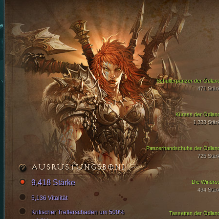
Schulterpanzer der Ödlan
471 Stär
Kürass der Ödlan
1,333 Stär
Panzerhandschuhe der Ödlan
725 Stär
AUSRÜSTUNGSBONI
9,418 Stärke
Die Windro
494 Stär
5,136 Vitalität
Kritischer Trefferschaden um 500%
Tassetten der Ödlan