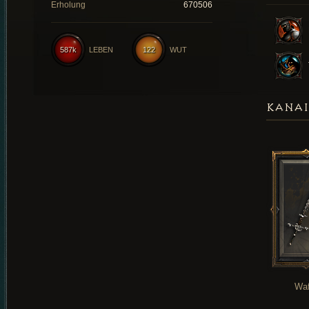
Erholung
670506
587k
LEBEN
122
WUT
KANAI
Waf