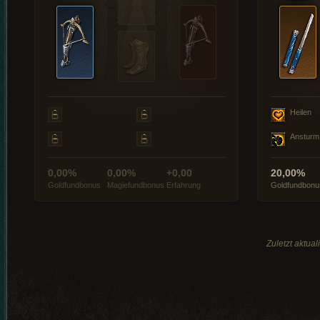
Heilen
Ansturm
0,00%
0,00%
+0,00
20,00%
Goldfundbonus
Magiefundbonus
Erfahrung
Goldfundbonu
Zuletzt aktua