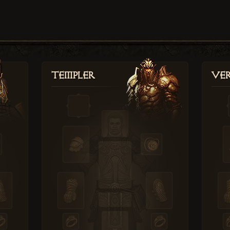
Templer
Ver