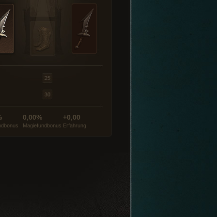
%
0,00%
+0,00
ndbonus
Magiefundbonus
Erfahrung