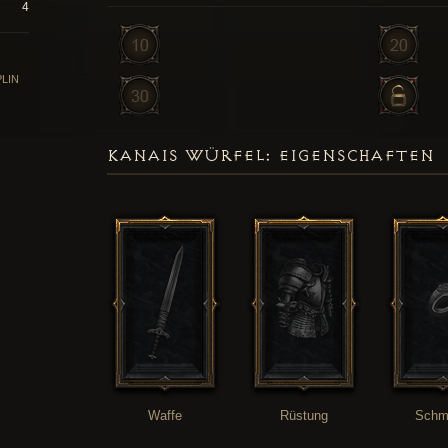
4
PLIN
KANAIS WÜRFEL: EIGENSCHAFTEN
Waffe
Rüstung
Schm