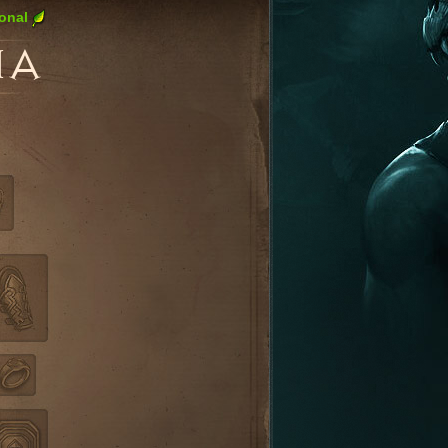
onal
NA