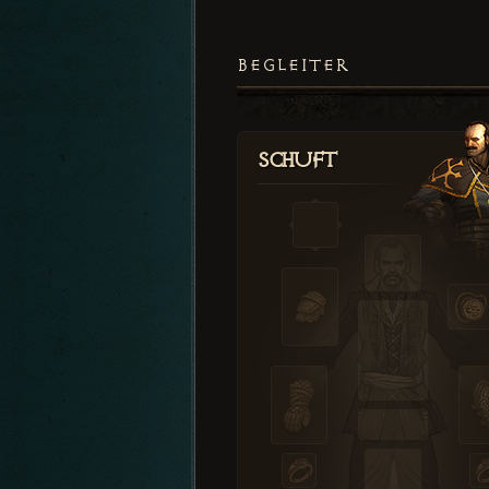
BEGLEITER
Schuft