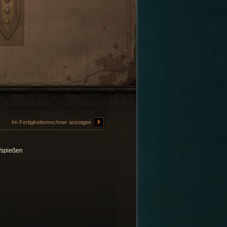
Im Fertigkeitenrechner anzeigen
fspießen