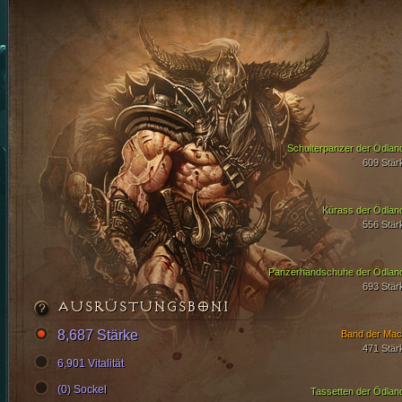
Schulterpanzer der Ödlan
609 Stär
Kürass der Ödlan
556 Stär
Panzerhandschuhe der Ödlan
693 Stär
AUSRÜSTUNGSBONI
8,687 Stärke
Band der Mac
471 Stär
6,901 Vitalität
(0) Sockel
Tassetten der Ödlan