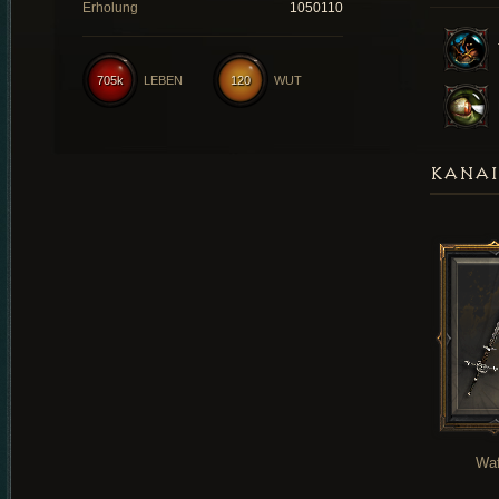
Erholung
1050110
705k
LEBEN
120
WUT
KANAI
Waf