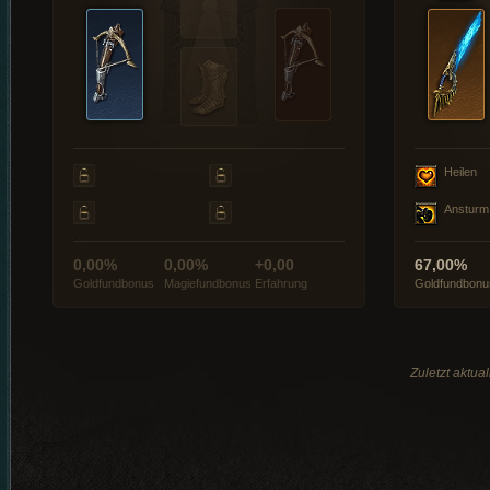
Heilen
Ansturm
0,00%
0,00%
+0,00
67,00%
Goldfundbonus
Magiefundbonus
Erfahrung
Goldfundbonu
Zuletzt aktua