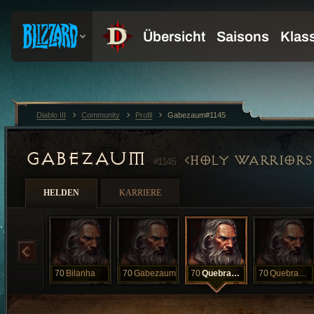
Diablo III
Community
Profil
Gabezaum#1145
GABEZAUM
HOLY WARRIORS 
#1145
HELDEN
KARRIERE
70
Bilanha
70
Gabezaum
70
QuebraPerna
70
QuebraPerna