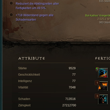
615 Stär
Reduziert die Abklingzeiten aller
Fertigkeiten um 49.5%
+718 Widerstand gegen alle
Bul-Kathos' Kriegerbl
2.525,2 S
Schadensarten
983 Stär
ATTRIBUTE
FERTI
Stärke
9529
Geschicklichkeit
77
Intelligenz
77
Vitalität
7048
Schaden
713516
Zähigkeit
27212700