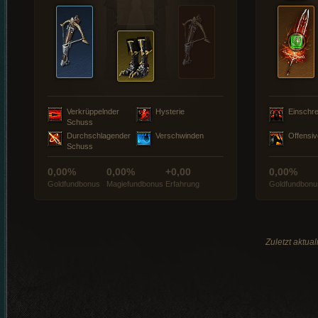
Verkrüppelnder
Hysterie
Einschre
Schuss
Durchschlagender
Verschwinden
Offensiv
Schuss
0,00%
0,00%
+0,00
0,00%
Goldfundbonus
Magiefundbonus
Erfahrung
Goldfundbonu
Zuletzt aktua