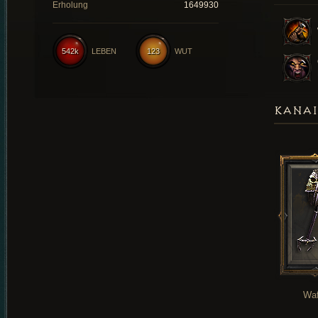
Erholung
1649930
542k
LEBEN
123
WUT
KANAI
Waf