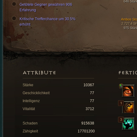
646 Stär
Getötete Gegner gewähren 906
Erfahrung
Kritische Trefferchance um 30.5%
Ambos Sto
2.727,4 S
erhöht
975 Stär
ATTRIBUTE
FERTI
Stärke
10367
Geschicklichkeit
77
Intelligenz
77
Vitalität
3712
Schaden
915638
Zähigkeit
17701200