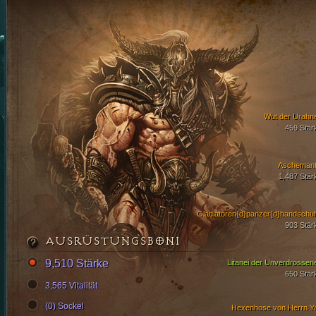
Wut der Urahn
459 Stär
Aschemant
1,487 Stär
Gladiatoren{d}panzer{d}handschu
903 Stär
AUSRÜSTUNGSBONI
9,510 Stärke
Litanei der Unverdrossen
650 Stär
3,565 Vitalität
(0) Sockel
Hexenhose von Herrn Y