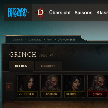
Diablo III
Community
Profil
GRINCH#1626
GRINCH
#1626
HELDEN
KARRIERE
70
LOSTER
70
badman
70
drdty
70
groofis