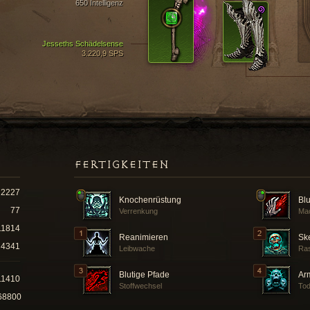
650 Intelligenz
Jesseths Schädelsense
3.220,9 SPS
FERTIGKEITEN
2227
Knochenrüstung
Bl
77
Verrenkung
Mac
11814
Reanimieren
Ske
4341
Leibwache
Ras
Blutige Pfade
Ar
11410
Stoffwechsel
Tod
68800