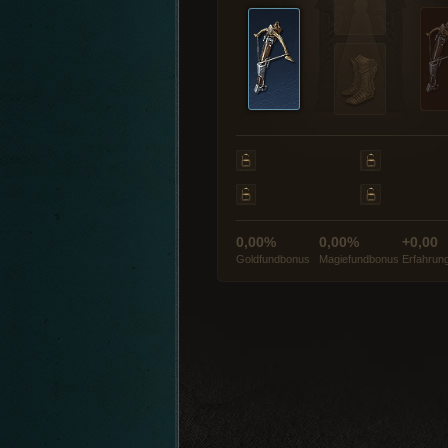
0,00%
0,00%
+0,00
Goldfundbonus
Magiefundbonus
Erfahrun