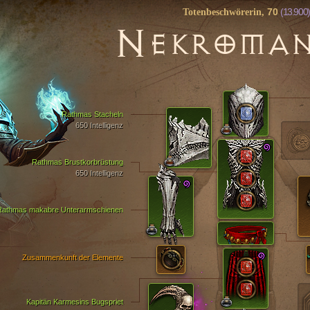
70
(13.900)
Totenbeschwörerin,
N
EKROMA
Rathmas Stacheln
650 Intelligenz
Rathmas Brustkorbrüstung
650 Intelligenz
Rathmas makabre Unterarmschienen
Zusammenkunft der Elemente
Kapitän Karmesins Bugspriet