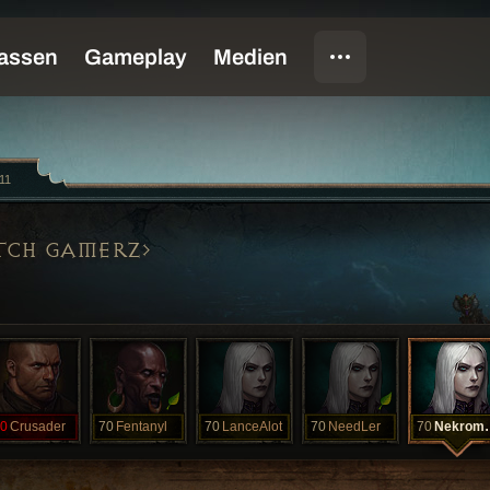
11
TCH GAMERZ
0
Crusader
70
Fentanyl
70
LanceAlot
70
NeedLer
70
Nekr