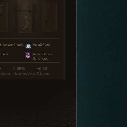
emporaler Impuls
Verstärkung
rosion
Aufschub des
Schicksals
%
0,00%
+0,00
ndbonus
Magiefundbonus
Erfahrung