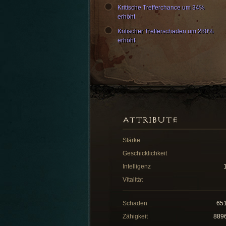
Kritische Trefferchance um 34%
erhöht
Kritischer Trefferschaden um 280%
erhöht
ATTRIBUTE
Stärke
Geschicklichkeit
Intelligenz
Vitalität
Schaden
65
Zähigkeit
889