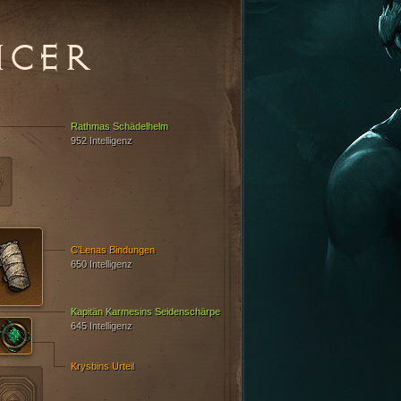
NCER
Rathmas Schädelhelm
952 Intelligenz
C'Lenas Bindungen
650 Intelligenz
Kapitän Karmesins Seidenschärpe
645 Intelligenz
Krysbins Urteil