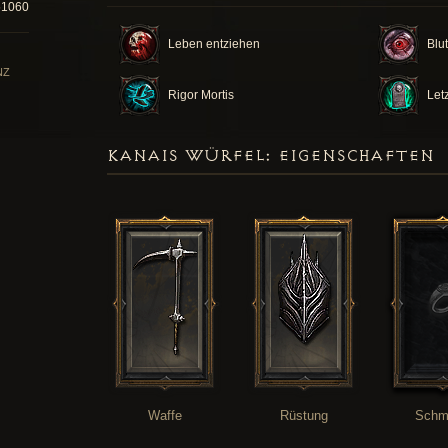
51060
Leben entziehen
Blut
NZ
Rigor Mortis
Let
KANAIS WÜRFEL: EIGENSCHAFTEN
Waffe
Rüstung
Schm