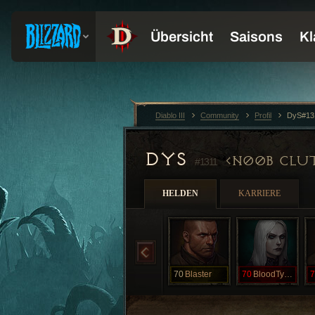
Diablo III
Community
Profil
DyS#13
DYS
N00B CLU
#1311
HELDEN
KARRIERE
70
Blaster
70
BloodTyphoon
7