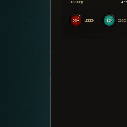
Erholung
42
500k
LEBEN
220
ESSE