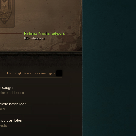
Rathmas Knochensabatons
650 Intelligenz
Im Fertigkeitenrechner anzeigen
ut saugen
htverschiebung
lette befehligen
erei
mee der Toten
estal