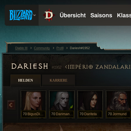
Diablo III
Community
Profil
Dariesh#1952
DARIESH
IMPÉRIO ZANDALARI
#1952
HELDEN
KARRIERE
70
BigusDickus
70
Darimancer
70
Dariteta
70
Jormund