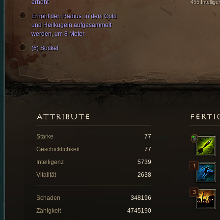
erhöht
455 Intellige
Erhöht den Radius, in dem Gold
und Heilkugeln aufgesammelt
werden, um 8 Meter
(6) Sockel
ATTRIBUTE
FERTI
Stärke
77
Geschicklichkeit
77
Intelligenz
5739
Vitalität
2638
Schaden
348196
Zähigkeit
4745190