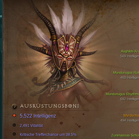
Aughilds Kra
569 Intellige
Mundunugus Ro
460 Intellige
Mundunugus Rhythm
692 Intellige
AUSRÜSTUNGSBONI
5,522 Intelligenz
Wyrdschu
494 Intellige
2,491 Vitalität
Kritische Trefferchance um 38.5%
Zunimassas Schu