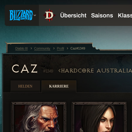
Diablo III
Community
Profil
Caz#1349
CAZ
HARDCORE AUSTRALI
#1349
HELDEN
KARRIERE