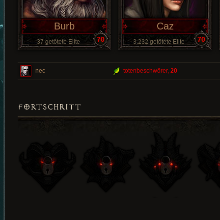
Burb
Caz
70
70
37 getötete Elite
3.232 getötete Elite
nec
totenbeschwörer,
20
FORTSCHRITT