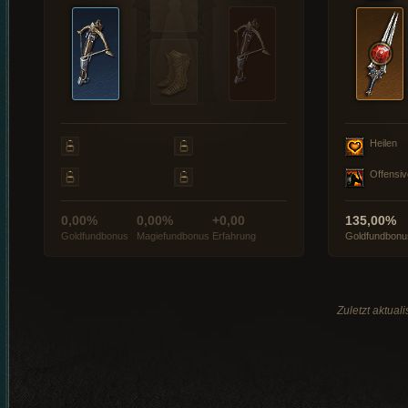
Heilen
Offensiv
0,00%
0,00%
+0,00
135,00%
Goldfundbonus
Magiefundbonus
Erfahrung
Goldfundbonu
Zuletzt aktual