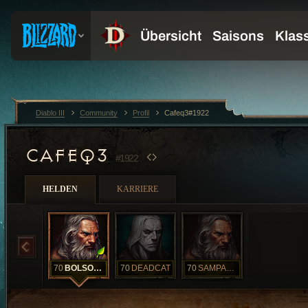
Diablo III
Community
Profil
Cafeq3#1922
CAFEQ3
#1922
HELDEN
KARRIERE
70
BOLSONARO
70
DEADCAT
70
SAMPABARBARO