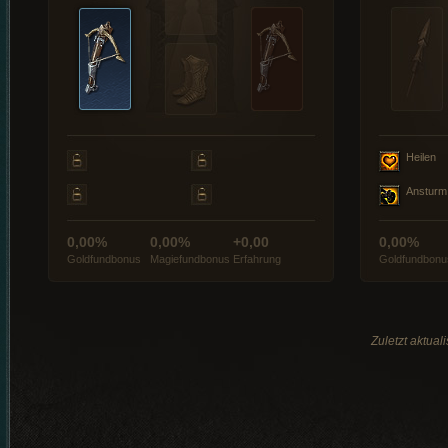
Heilen
Ansturm
0,00%
0,00%
+0,00
0,00%
Goldfundbonus
Magiefundbonus
Erfahrung
Goldfundbonu
Zuletzt aktual