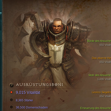
Bürde des Ansuche
650 Vitali
Das eiserne He
650 Vitali
Stolz des Ansuche
1,000 Vitali
AUSRÜSTUNGSBONI
9,015 Vitalität
Leorics Siegelri
650 Vitali
8,365 Stärke
36,500 Dornenschaden
Erneuerung des Ansuche