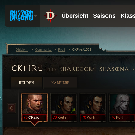
Diablo III
Community
Profil
CKFire#1589
CKFIRE
HARDCORE SEASONAL
#1589
HELDEN
KARRIERE
70
CKsix
70
Keith
70
Keith
70
Keith