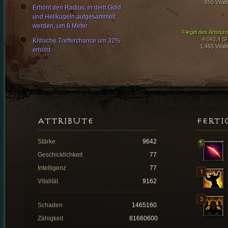
650 Vitali
Erhöht den Radius, in dem Gold
und Heilkugeln aufgesammelt
werden, um 8 Meter
Flegel des Anstur
4.043,4 S
Kritische Trefferchance um 32%
1,465 Vitali
erhöht
ATTRIBUTE
FERTI
Stärke
9642
Geschicklichkeit
77
Intelligenz
77
Vitalität
9162
Schaden
1465160
Zähigkeit
81660600