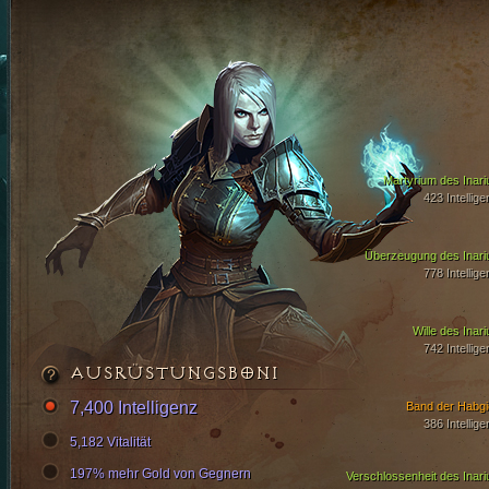
Martyrium des Inari
423 Intellige
Überzeugung des Inari
778 Intellige
Wille des Inari
742 Intellige
AUSRÜSTUNGSBONI
7,400 Intelligenz
Band der Habgi
386 Intellige
5,182 Vitalität
197% mehr Gold von Gegnern
Verschlossenheit des Inari