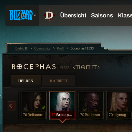
Diablo III
Community
Profil
Bocephas#1533
BOCEPHAS
MOMIT
#1533
HELDEN
KARRIERE
70
Bellanore
70
Brocephas
70
Brofessor
70
Lilymuggins