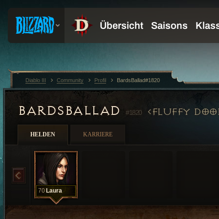
Diablo III
Community
Profil
BardsBallad#1820
BARDSBALLAD
FLUFFY DOO
#1820
HELDEN
KARRIERE
70
Laura