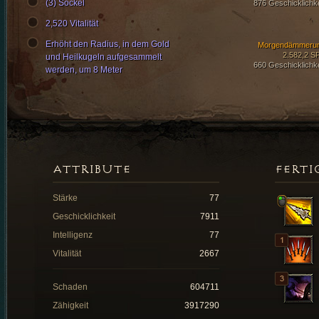
(3) Sockel
876 Geschicklichke
2,520 Vitalität
Erhöht den Radius, in dem Gold
Morgendämmeru
2.582,2 S
und Heilkugeln aufgesammelt
660 Geschicklichke
werden, um 8 Meter
ATTRIBUTE
FERTI
Stärke
77
Geschicklichkeit
7911
Intelligenz
77
Vitalität
2667
Schaden
604711
Zähigkeit
3917290