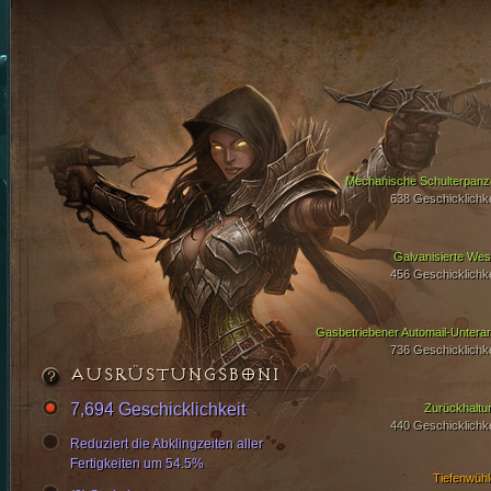
Mechanische Schulterpanz
638 Geschicklichke
Galvanisierte Wes
456 Geschicklichke
Gasbetriebener Automail-Untera
736 Geschicklichke
AUSRÜSTUNGSBONI
7,694 Geschicklichkeit
Zurückhaltu
440 Geschicklichke
Reduziert die Abklingzeiten aller
Fertigkeiten um 54.5%
Tiefenwühl