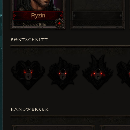
Ryzin
4
0 getötete Elite
FORTSCHRITT
HANDWERKER