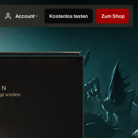
en
igt werden: