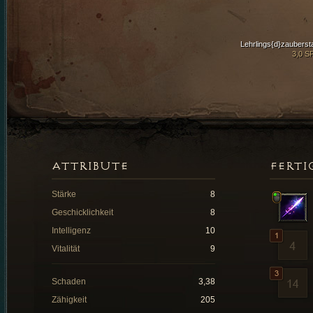
Lehrlings{d}zauberst
3,0 S
ATTRIBUTE
FERTI
Stärke
8
Geschicklichkeit
8
Intelligenz
10
Vitalität
9
Schaden
3,38
Zähigkeit
205