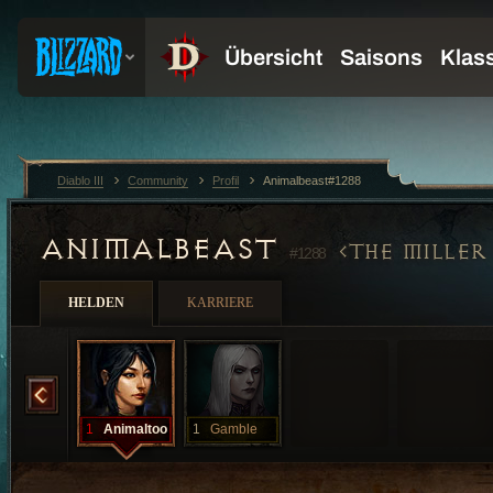
Diablo III
Community
Profil
Animalbeast#1288
ANIMALBEAST
THE MILLER
#1288
HELDEN
KARRIERE
Animalbeast
1
Animaltoo
1
Gamble