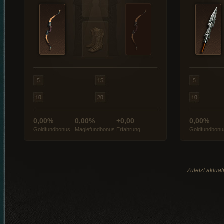
0,00%
0,00%
+0,00
0,00%
Goldfundbonus
Magiefundbonus
Erfahrung
Goldfundbonu
Zuletzt aktua