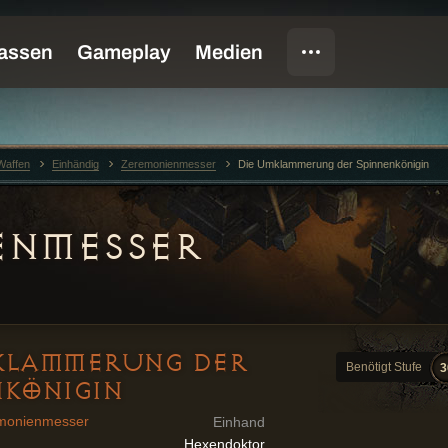
Waffen
Einhändig
Zeremonienmesser
Die Umklammerung der Spinnenkönigin
ENMESSER
KLAMMERUNG DER
Benötigt Stufe
3
NKÖNIGIN
monienmesser
Einhand
Hexendoktor