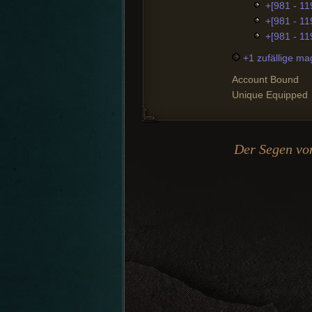
+[981 - 11
+[981 - 11
+[981 - 1
+1 zufällige ma
Account Bound
Unique Equipped
Der Segen von