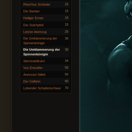
15
Rhen'hos Schinder
15
Der Barbier
15
Heiliger Ernter
15
Der Dolchpfeil
25
Letzter Atemzug
Die Umklammerung der
30
Spinnenkönigin
Die Umklammerung der
30
Spinnenkönigin
34
Sternstahlkukri
50
Vus Entsafter
50
Anessazi-Stilett
60
Der Gidbinn
70
Lebender Schattenschwur