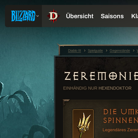
Diablo III
Spielguide
Gegenstände
ZEREMONI
EINHÄNDIG
NUR
HEXENDOKTOR
DIE UM
SPINNE
Legendäres Zere