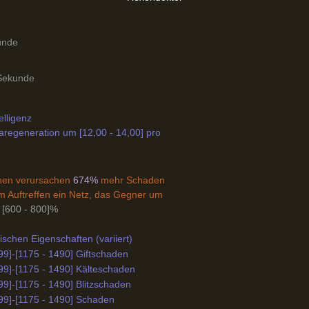
unde
 Sekunde
elligenz
aregeneration um [12,00 - 14,00] pro
nen verursachen
674%
mehr Schaden
 Auftreffen ein Netz, das Gegner um
[600 - 800]%
schen Eigenschaften (variiert)
99]-[1175 - 1490] Giftschaden
99]-[1175 - 1490] Kälteschaden
99]-[1175 - 1490] Blitzschaden
99]-[1175 - 1490] Schaden