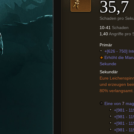
35,7
Schaden pro Sek
10-41
Schaden
1,40
Angriffe pro
Primär
+[626 - 750] Int
Erhöht die Man
Sekunde
Sekundär
Eure Leichenspin
und erzeugen beim
80% verlangsamt.
Eine von
7
magi
+[981 - 11
+[981 - 11
+[981 - 11
+[981 - 11