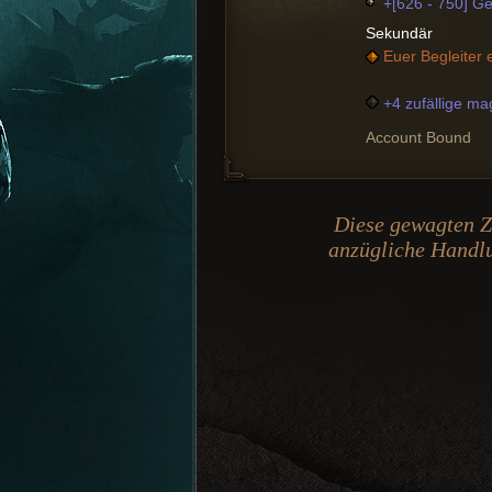
+[626 - 750] Ge
Sekundär
Euer Begleiter e
+4 zufällige ma
Account Bound
Diese gewagten Ze
anzügliche Handlun