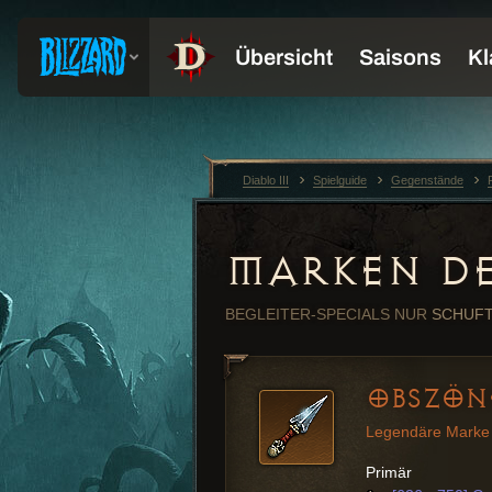
Diablo III
Spielguide
Gegenstände
MARKEN DE
BEGLEITER-SPECIALS
NUR
SCHUF
OBSZÖN
Legendäre Marke 
Primär