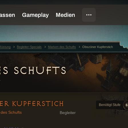
Rüstung
Begleiter-Specials
Marken des Schufts
Obszöner Kupferstich
S SCHUFTS
T
ER KUPFERSTICH
Benötigt Stufe
6
des Schufts
Begleiter