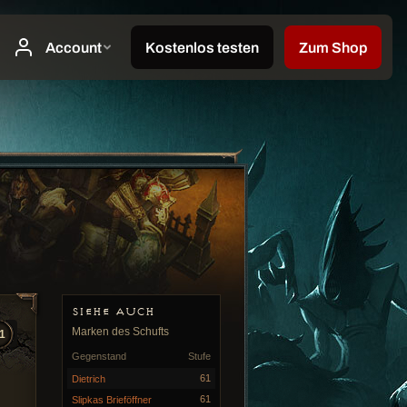
SIEHE AUCH
Marken des Schufts
1
Gegenstand
Stufe
61
Dietrich
61
Slipkas Brieföffner