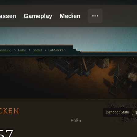
Rüstung
Füße
Stiefel
Lut-Socken
CKEN
Benötigt Stufe
Füße
57