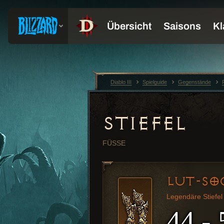
Diablo III
Spielguide
Gegenstände
STIEFEL
FÜSSE
LUT-SO
Legendäre Stiefel
44 - 