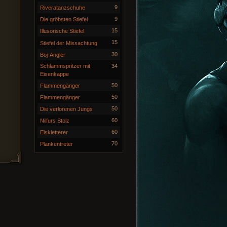
9
Riveratanzschuhe
9
Die gröbsten Stiefel
15
Illusorische Stiefel
15
Stiefel der Missachtung
30
Boj-Angler
Schlammspritzer mit
34
Eisenkappe
50
Flammengänger
50
Flammengänger
50
Die verlorenen Jungs
60
Nilfurs Stolz
60
Eiskletterer
70
Plankentreter