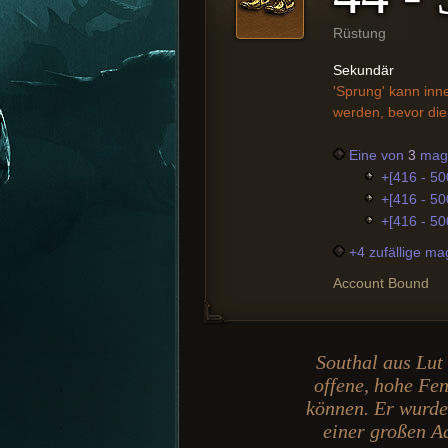
Rüstung
Sekundär
'Sprung' kann inne
werden, bevor die 
Eine von
3
magi
+[416 - 50
+[416 - 500
+[416 - 50
+4 zufällige ma
Account Bound
Southal aus Lut 
offene, hohe Fe
können. Er wurde 
einer großen A