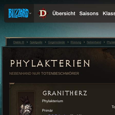
Diablo III
Spielguide
Gegenstände
Rüstung
Nebenhand
Phylak
PHYLAKTERIEN
NEBENHAND
NUR
TOTENBESCHWÖRER
GRANITHERZ
Phylakterium
T
Primär