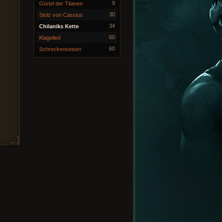
9
Gürtel der Titanen
30
Stolz von Cassius
34
Chilaniks Kette
60
Klagelied
60
Schreckenseisen