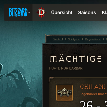
Diablo III
Spielguide
Gegenstände
MÄCHTIGE 
HÜFTE
NUR
BARBAR
CHILANI
Legendärer mächt
26 - 