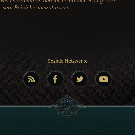
 was es bedeutete, den unsterblichen König oder
sein Reich herauszufordern.
Soziale Netzwerke