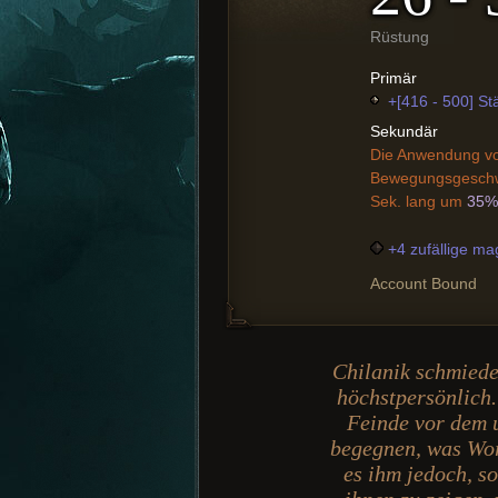
Rüstung
Primär
+[416 - 500] St
Sekundär
Die Anwendung von
Bewegungsgeschwi
Sek. lang um
35%
+4 zufällige ma
Account Bound
Chilanik schmiede
höchstpersönlich.
Feinde vor dem 
begegnen, was Wor
es ihm jedoch, s