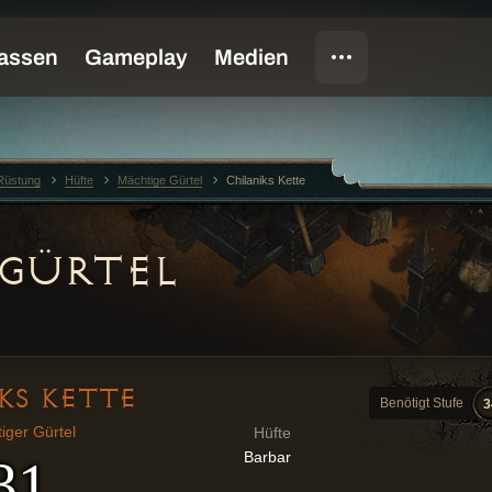
Rüstung
Hüfte
Mächtige Gürtel
Chilaniks Kette
GÜRTEL
KS KETTE
Benötigt Stufe
3
iger Gürtel
Hüfte
Barbar
31