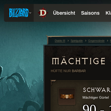
Diablo III
Spielguide
Gegenstände
MÄCHTIGE 
HÜFTE
NUR
BARBAR
SCHWAR
Mächtiger Gürtel
90 -