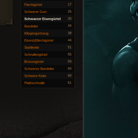
17
Flechtgürtel
25
Schwerer Gurt
30
Schwarzer Eisengürtel
34
Bandelier
38
Klingengurtzeug
44
Eisen{d}flechtgürtel
51
Stahlkette
55
Schnallengürtel
59
Bronzegürtel
60
Schweres Bandelier
60
Schwere Kette
61
Platinschnalle