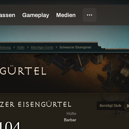
Rüstung
Hüfte
Mächtige Gürtel
Schwarzer Eisengürtel
GÜRTEL
ZER EISENGÜRTEL
Benötigt Stufe
3
Hüfte
Barbar
 104