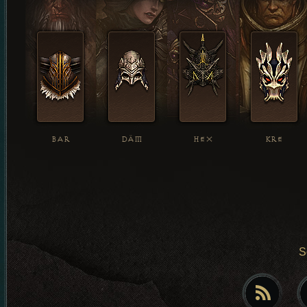
BAR
DÄM
HEX
KRE
S